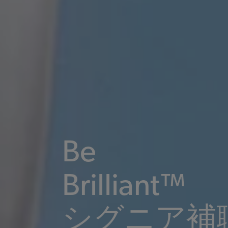
Be
Brilliant™
シグニア補