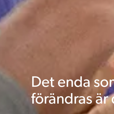
Det enda so
förändras är 