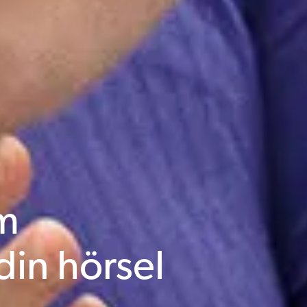
m
din hörsel