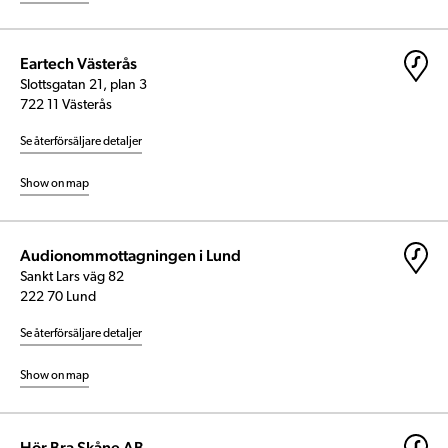
Eartech Västerås
Slottsgatan 21, plan 3
722 11 Västerås
Se återförsäljare detaljer
Show on map
Audionommottagningen i Lund
Sankt Lars väg 82
222 70 Lund
Se återförsäljare detaljer
Show on map
Hör Bra Skåne AB