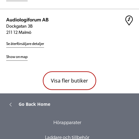
Audiologiforum AB
Dockgatan 3B
211 12 Malmö
Se återförsäljare detaljer
Show on map
Visa fler butiker
Go Back Home
Hörapparater
Laddare och tillbehör