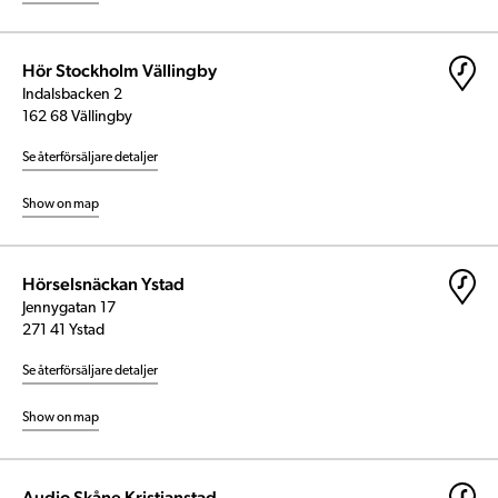
Hör Stockholm Vällingby
Indalsbacken 2
162 68 Vällingby
Se återförsäljare detaljer
Show on map
Hörselsnäckan Ystad
Jennygatan 17
271 41 Ystad
Se återförsäljare detaljer
Show on map
Audio Skåne Kristianstad