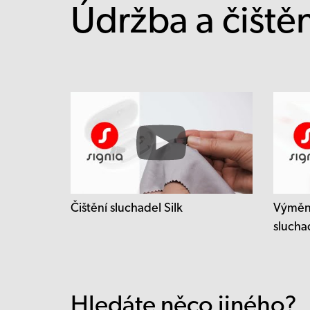
Údržba a čištěn
Čištění sluchadel Silk
Výměna
sluchad
Hledáte něco jiného?