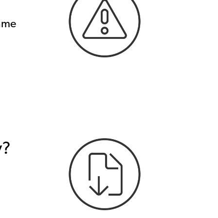
Máme
y?