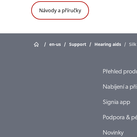
Návody a příručky
/
en-us
/
Support
/
Hearing aids
/
Sil
Přehled prod
Nabíjení a pří
Signia app
Podpora & p
Novinky