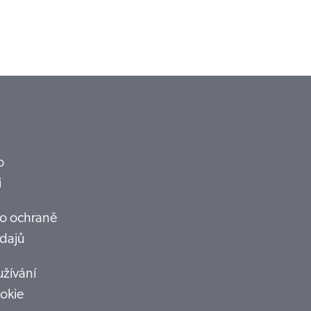
o
i
o ochraně
dajů
žívání
okie