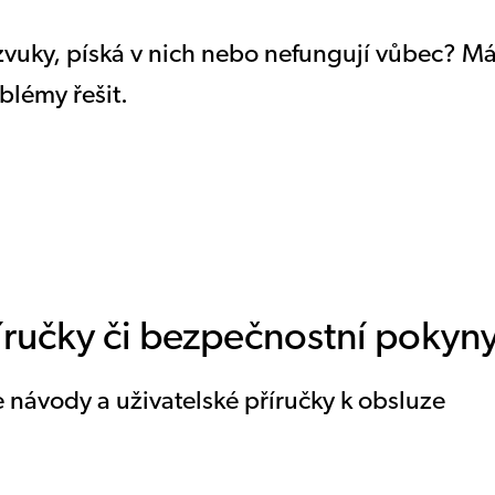
í zvuky, píská v nich nebo nefungují vůbec? 
blémy řešit.
íručky či bezpečnostní pokyn
 návody a uživatelské příručky k obsluze