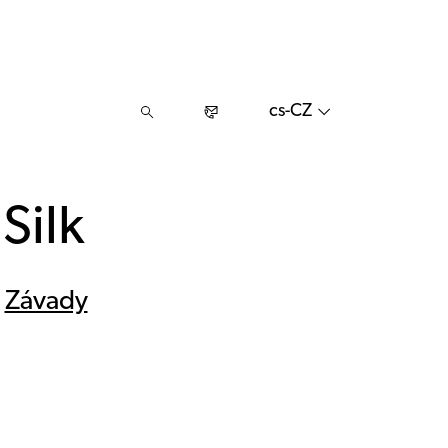
cs-CZ
Silk
│
Závady