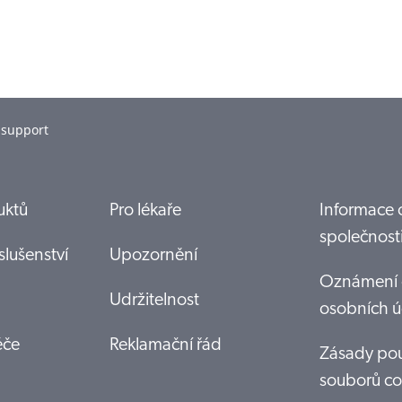
k support
uktů
Pro lékaře
Informace 
společnost
slušenství
Upozornění
Oznámení 
Udržitelnost
osobních ú
éče
Reklamační řád
Zásady pou
souborů co