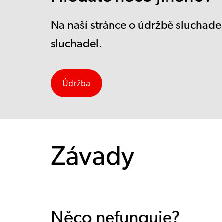
Na naší stránce o údržbě sluchadel
sluchadel.
Údržba
Závady
Něco nefunguje?