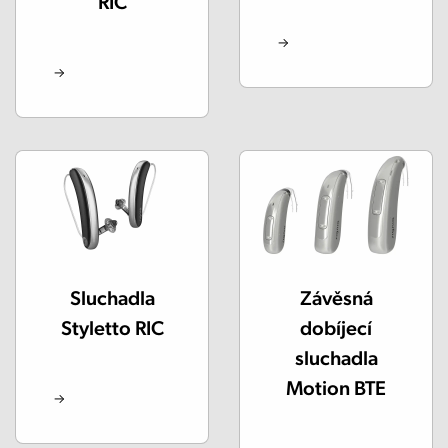
RIC
Sluchadla
Závěsná
Styletto RIC
dobíjecí
sluchadla
Motion BTE