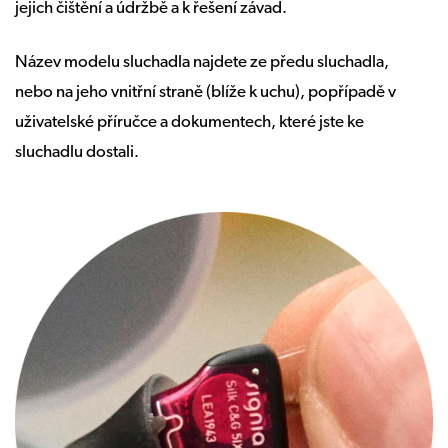
jejich čištění a údržbě a k řešení závad.
Název modelu sluchadla najdete ze předu sluchadla,
nebo na jeho vnitřní straně (blíže k uchu), popřípadě v
uživatelské příručce a dokumentech, které jste ke
sluchadlu dostali.