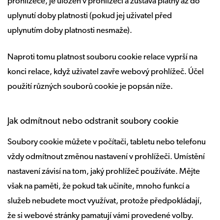
prohlížeče, je uložen v prohlížeči a zůstává platný až do
uplynutí doby platnosti (pokud jej uživatel před
uplynutím doby platnosti nesmaže).
Naproti tomu platnost souboru cookie relace vyprší na
konci relace, když uživatel zavře webový prohlížeč. Účel
použití různých souborů cookie je popsán níže.
Jak odmítnout nebo odstranit soubory cookie
Soubory cookie můžete v počítači, tabletu nebo telefonu
vždy odmítnout změnou nastavení v prohlížeči. Umístění
nastavení závisí na tom, jaký prohlížeč používáte. Mějte
však na paměti, že pokud tak učiníte, mnoho funkcí a
služeb nebudete moct využívat, protože předpokládají,
že si webové stránky pamatují vámi provedené volby.