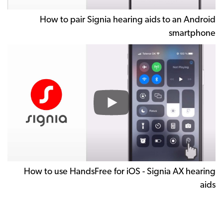
A
s
How to pair Signia hearing aids to an Android
smartphone
H
to
u
H
fo
i
-
Si
A
h
How to use HandsFree for iOS - Signia AX hearing
ai
aids