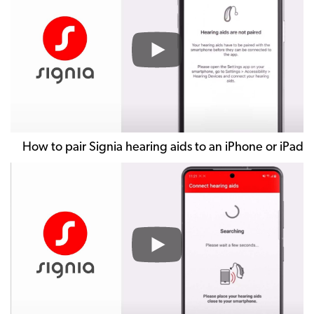
pa
Si
h
ai
to
a
i
or
How to pair Signia hearing aids to an iPhone or iPad
i
H
to
pa
Si
h
ai
to
a