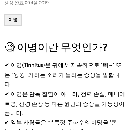
생성 완료
09 4월 2019
이명
이명이란 무엇인가?
🧐
귀에서 지속적으로 '삐~' 또
✔ 이명(Tinnitus)은
는 '윙윙' 거리는 소리가 들리는 증상
을 말합니
다.
청력 손실, 메니에
✔ 이명은 단독 질환이 아니라,
르병, 신경 손상 등 다른 원인의 증상
일 가능성이
큽니다.
✔ 일부 사람들은 **특정 주파수의 이명을 '톤