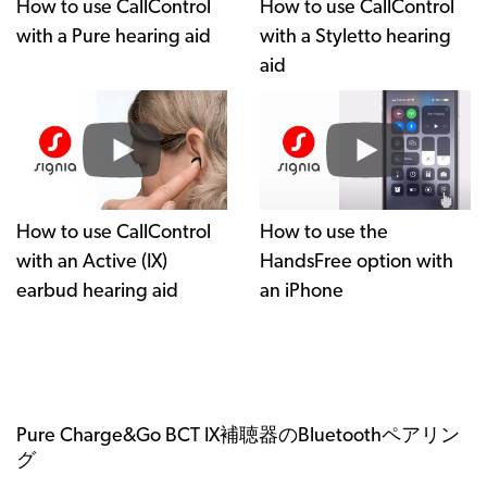
How to use CallControl
How to use CallControl
with a Pure hearing aid
with a Styletto hearing
aid
How to use CallControl
How to use the
with an Active (IX)
HandsFree option with
earbud hearing aid
an iPhone
Pure Charge&Go BCT IX補聴器のBluetoothペアリン
グ