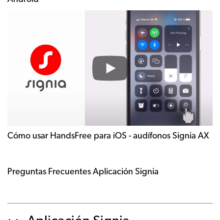
How
to
use
HandsFree
for
iOS
-
Signia
AX
hearing
Cómo usar HandsFree para iOS - audífonos Signia AX
aids
Preguntas Frecuentes Aplicación Signia