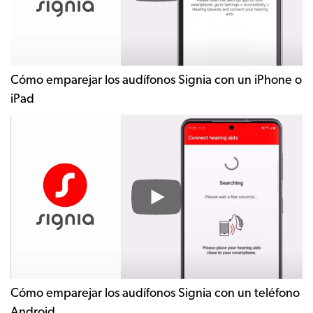
aids
to
an
iPhone
or
Cómo emparejar los audífonos Signia con un iPhone o
iPad
iPad
How
to
pair
Signia
hearing
aids
to
an
Android
smartphone
Cómo emparejar los audífonos Signia con un teléfono
Android