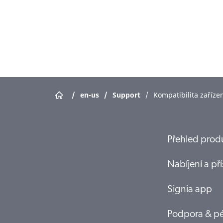
/
en-us
/
Support
/
Kompatibilita zaříze
Přehled prod
Nabíjení a pří
Signia app
Podpora & p