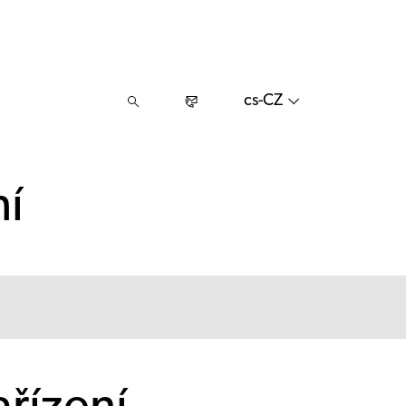
cs-CZ
ní