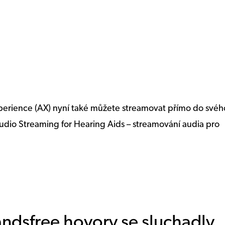
perience (AX) nyní také můžete streamovat přímo do svéh
Audio Streaming for Hearing Aids – streamování audia pro
andsfree hovory se sluchadly