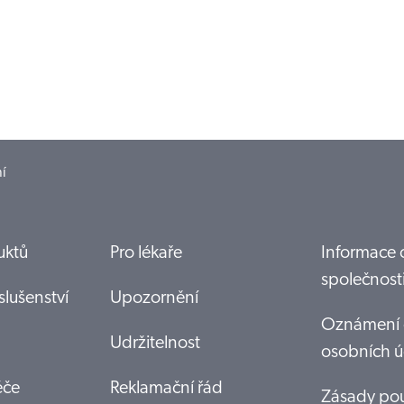
ní
uktů
Pro lékaře
Informace 
společnost
slušenství
Upozornění
Oznámení 
Udržitelnost
osobních ú
éče
Reklamační řád
Zásady pou