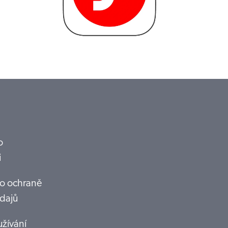
o
i
o ochraně
dajů
žívání