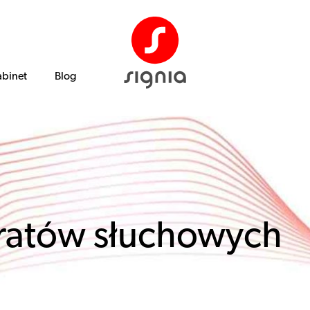
abinet
Blog
aratów słuchowych