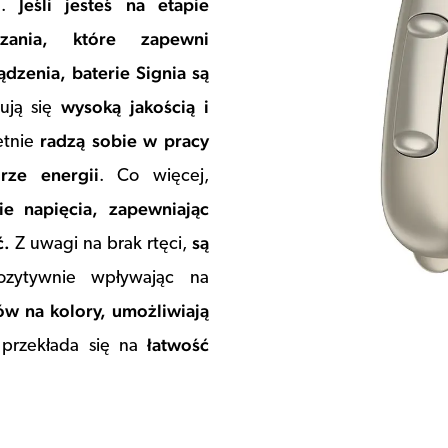
Jeśli jesteś na etapie
a.
zania, które zapewni
dzenia, baterie Signia są
wysoką jakością i
ują się
radzą sobie w pracy
ietnie
ze energii
. Co więcej,
ie napięcia, zapewniając
ć.
są
Z uwagi na brak rtęci,
ozytywnie wpływając na
ów na kolory, umożliwiają
łatwość
i przekłada się na