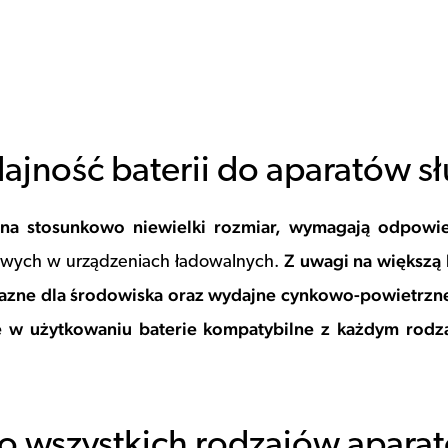
ajność baterii do aparatów s
a stosunkowo niewielki rozmiar, wymagają odpowied
Z uwagi na większą 
owych w urządzeniach ładowalnych.
zyjazne dla środowiska oraz wydajne cynkowo-powietrzne
e w użytkowaniu baterie kompatybilne z każdym rod
o wszystkich rodzajów apara