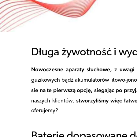
Długa żywotność i wyd
Nowoczesne aparaty słuchowe, z uwagi n
guzikowych bądź akumulatorów litowo-jon
się na te pierwszą opcję, sięgając po pr
stworzyliśmy więc łatw
naszych klientów,
oferujemy?
Baterie dopasowane d