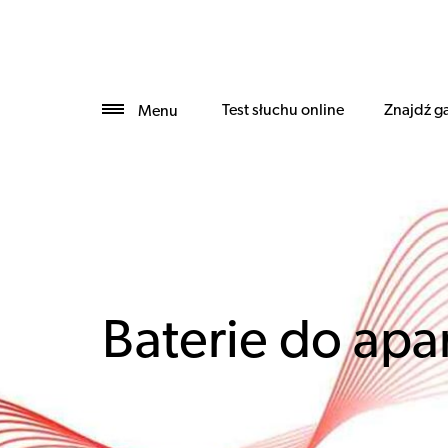
Test słuchu online
Znajdź g
Menu
Baterie do ap