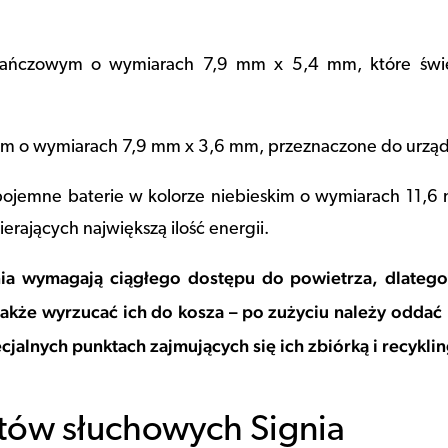
rańczowym o wymiarach 7,9 mm x 5,4 mm, które świe
ym o wymiarach 7,9 mm x 3,6 mm, przeznaczone do urząd
 pojemne baterie w kolorze niebieskim o wymiarach 11,
erających największą ilość energii.
ia wymagają ciągłego dostępu do powietrza, dlatego
akże wyrzucać ich do kosza – po zużyciu należy oddać b
jalnych punktach zajmujących się ich zbiórką i recykli
atów słuchowych Signia