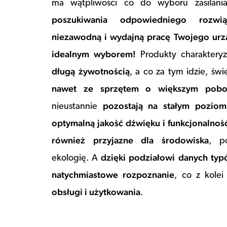
ma wątpliwości co do wyboru zasilani
poszukiwania odpowiedniego rozwią
niezawodną i wydajną pracę Twojego urzą
idealnym wyborem!
Produkty charakteryz
długą żywotnością
, a co za tym idzie, św
nawet ze sprzętem o większym pobor
pozostają na stałym poziom
nieustannie
optymalną jakość dźwięku i funkcjonalnoś
również przyjazne dla środowiska
, p
dzięki podziałowi danych typ
ekologię. A
natychmiastowe rozpoznanie
, co z kole
obsługi i użytkowania
.