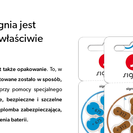
nia jest
 właściwie
st także opakowanie
. To, w
towane zostało w sposób,
przy pomocy specjalnego
e, bezpieczne i szczelne
plomba zabezpieczająca,
i
nia baterii.