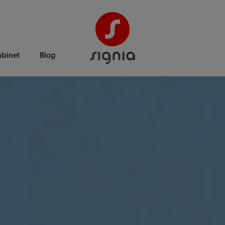
abinet
Blog