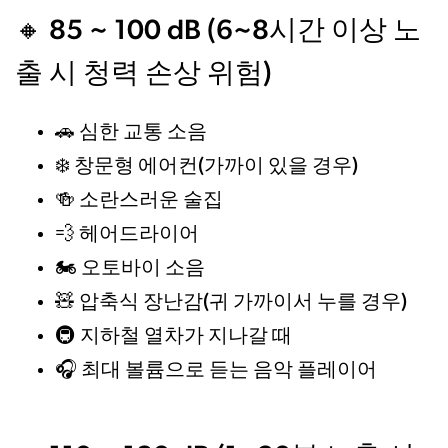
🔸 85 ~ 100 dB (6~8시간 이상 노
출 시 청력 손상 위험)
심한 교통 소음
🚗
창문형 에어컨(가까이 있을 경우)
❄️
소란스러운 술집
🍻
헤어드라이어
💨
오토바이 소음
🏍️
압축식 장난감(귀 가까이서 누를 경우)
🧸
지하철 열차가 지나갈 때
🚇
최대 볼륨으로 듣는 음악 플레이어
🎧