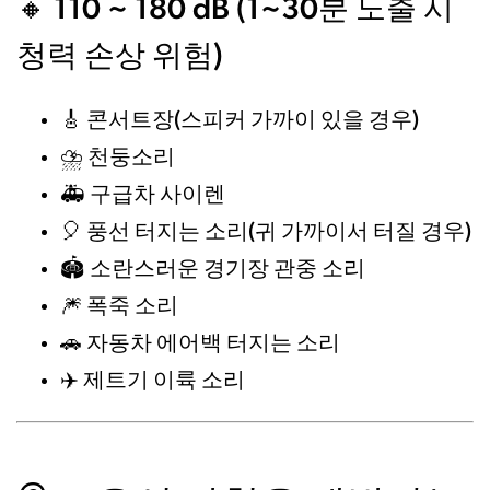
🔸 110 ~ 180 dB (1~30분 노출 시
청력 손상 위험)
콘서트장(스피커 가까이 있을 경우)
🎸
천둥소리
⛈️
구급차 사이렌
🚑
풍선 터지는 소리(귀 가까이서 터질 경우)
🎈
소란스러운 경기장 관중 소리
🏟️
폭죽 소리
🎆
자동차 에어백 터지는 소리
🚗
제트기 이륙 소리
✈️