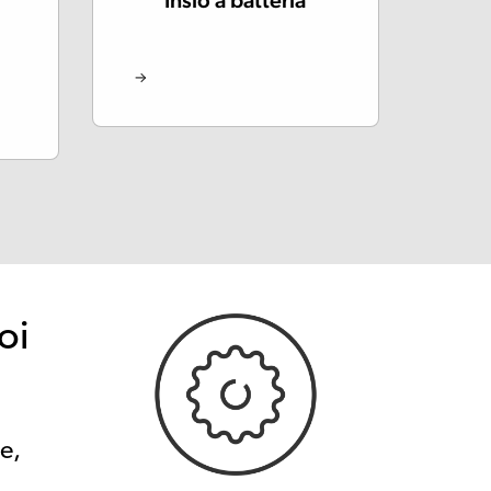
Insio a batteria
oi
e,