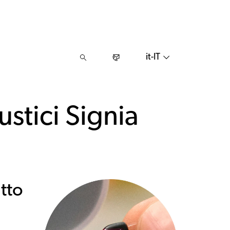
it-IT
stici Signia
atto