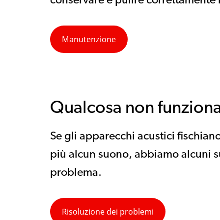
conservare e pulire correttamente i
Manutenzione
Qualcosa non funzion
Se gli apparecchi acustici fischi
più alcun suono, abbiamo alcuni su
problema.
Risoluzione dei problemi