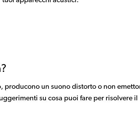
 tuoi apparecchi acustici.
a?
ano, producono un suono distorto o non emett
ggerimenti su cosa puoi fare per risolvere il