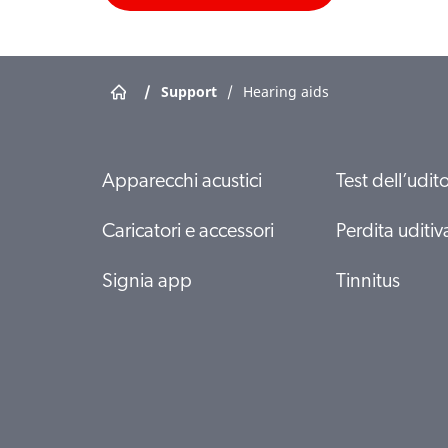
/
Support
/
Hearing aids
Apparecchi acustici
Test dell’udit
Caricatori e accessori
Perdita uditiv
Signia app
Tinnitus