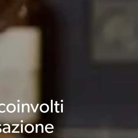
oinvolti
sazione