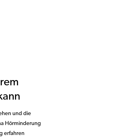
hrem
kann
tehen und die
hema Hörminderung
g erfahren