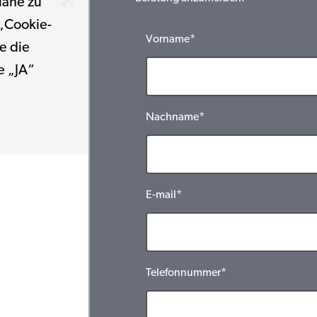
Nähe zu
 „Cookie-
Vorname*
e die
e „JA“
Nachname*
E-mail*
Telefonnummer*