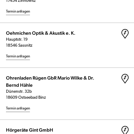
17454 Zinnowitz
Termin anfragen
Oehmichen Optik & Akustik e. K.
Hauptstr. 19
18546 Sassnitz
Termin anfragen
Ohrenladen Rügen GbR Mario Wilke & Dr.
Bernd Hähle
Dünenstr. 32b
18609 Ostseebad Binz
Termin anfragen
Hörgeräte Gint GmbH