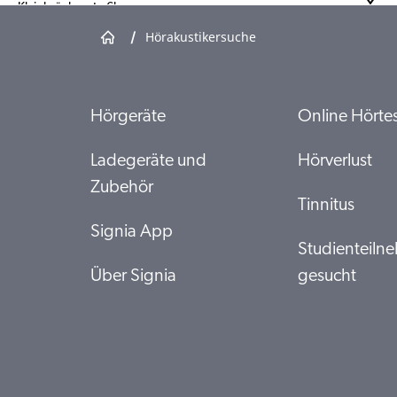
Kleinbrückenstr. 6b
17438 Wolgast
/
Hörakustikersuche
Termin anfragen
Hörgeräte
Online Hörte
Jänecke Optik - Akustik - Optometrie
Breite Str. 7
17358 Torgelow
Ladegeräte und
Hörverlust
Zubehör
Termin anfragen
Tinnitus
Signia App
Studienteiln
Hörgeräte - Service - Pursch Inh. Gabriele
Pursch
Über Signia
gesucht
Handelsstr. 11
16303 Schwedt
Termin anfragen