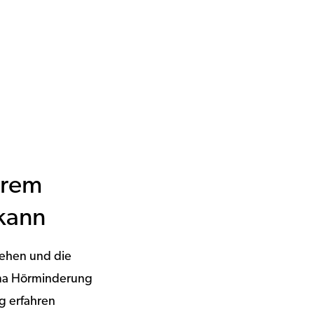
hrem
kann
tehen und die
hema Hörminderung
g erfahren