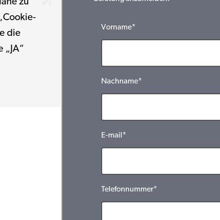
Nähe zu
 „Cookie-
Vorname*
e die
e „JA“
Nachname*
E-mail*
Telefonnummer*