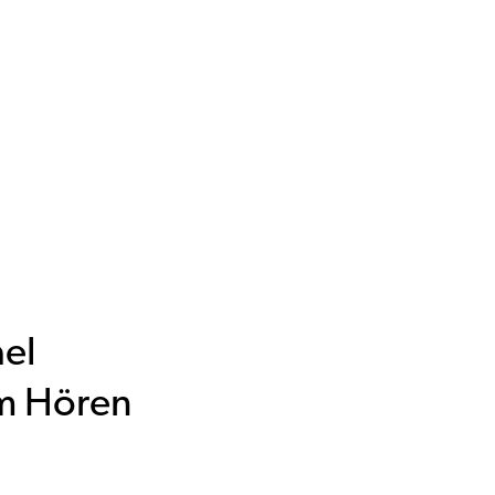
ael
em Hören