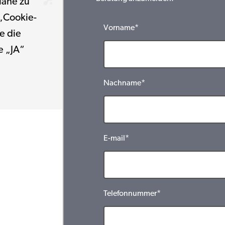
Nähe zu
 „Cookie-
Vorname*
e die
e „JA“
Nachname*
E-mail*
Telefonnummer*