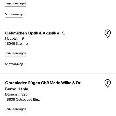
Termin anfragen
Show on map
Oehmichen Optik & Akustik e. K.
Hauptstr. 19
18546 Sassnitz
Termin anfragen
Show on map
Ohrenladen Rügen GbR Mario Wilke & Dr.
Bernd Hähle
Dünenstr. 32b
18609 Ostseebad Binz
Termin anfragen