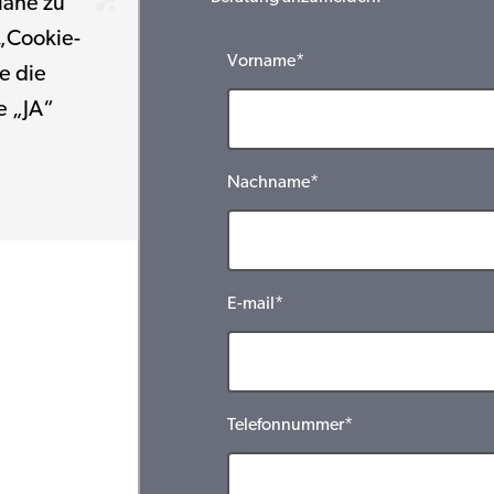
Nähe zu
 „Cookie-
Vorname*
e die
e „JA“
Nachname*
E-mail*
Telefonnummer*