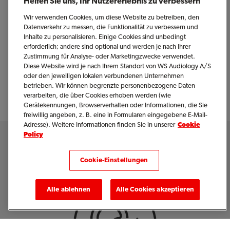
Helfen Sie uns, Ihr Nutzererlebnis zu verbessern
Hörakustik GmbH & Co. KG Ihnen Optionen empfehlen,
Wir verwenden Cookies, um diese Website zu betreiben, den
die Ihren individuellen Bedürfnissen und Ihrem Alltag
Datenverkehr zu messen, die Funktionalität zu verbessern und
entsprechen. Das Ziel ist einfach: Ihnen zu helfen, wieder
Inhalte zu personalisieren. Einige Cookies sind unbedingt
erforderlich; andere sind optional und werden je nach Ihrer
brillant und selbstbewusst zu hören.
Zustimmung für Analyse- oder Marketingzwecke verwendet.
Diese Website wird je nach Ihrem Standort von WS Audiology A/S
oder den jeweiligen lokalen verbundenen Unternehmen
betrieben. Wir können begrenzte personenbezogene Daten
verarbeiten, die über Cookies erhoben werden (wie
Gerätekennungen, Browserverhalten oder Informationen, die Sie
freiwillig angeben, z. B. eine in Formularen eingegebene E-Mail-
Adresse). Weitere Informationen finden Sie in unserer
Cookie
Policy
Hörgeräte-Services
Cookie-Einstellungen
Alle ablehnen
Alle Cookies akzeptieren