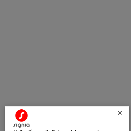
Wie Köttgen Hörakustik GmbH & Co. KG Sie auf
Ihrem Weg zu besserem Hören unterstützen kann
Köttgen Hörakustik GmbH & Co. KG hilft Ihnen dabei, Ihr
Hörvermögen besser zu verstehen und die richtigen
nächsten Schritte zu finden. Ganz gleich, ob Sie Fragen
zum Thema Hörminderung haben, eine Hörtest machen
oder mehr über die für Sie passende Hörlösung erfahren
möchten – Sie erhalten eine klare und professionelle
Beratung.
Dank ihrer Erfahrung mit der Anpassung von Signia
Hörgeräten können die ExpertInnen bei Köttgen