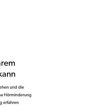
hrem
kann
tehen und die
hema Hörminderung
g erfahren