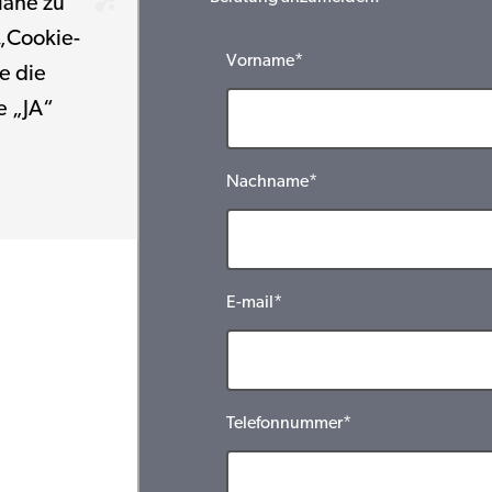
Nähe zu
 „Cookie-
Vorname*
e die
e „JA“
Nachname*
E-mail*
Telefonnummer*