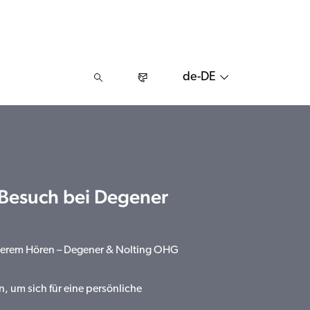
de-DE
 Besuch bei Degener
sserem Hören – Degener & Nolting OHG
n, um sich für eine persönliche