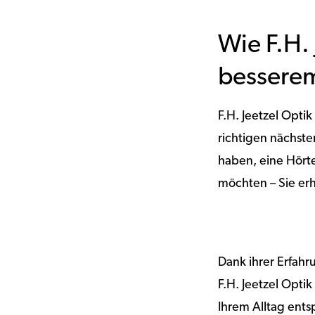
Wie F.H.
besserem
F.H. Jeetzel Opti
richtigen nächst
haben, eine Hört
möchten – Sie erh
Dank ihrer Erfah
F.H. Jeetzel Opti
Ihrem Alltag entsp