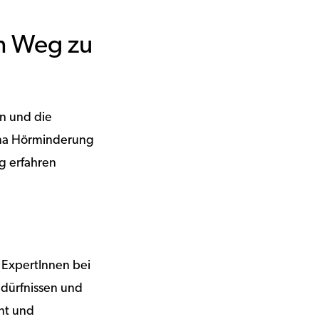
em Weg zu
en und die
hema Hörminderung
g erfahren
 ExpertInnen bei
edürfnissen und
ant und