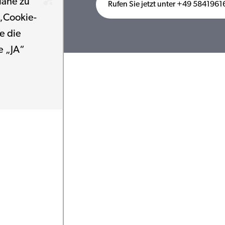
Nähe zu
Rufen Sie jetzt unter +49 5841961
 „Cookie-
e die
e „JA“