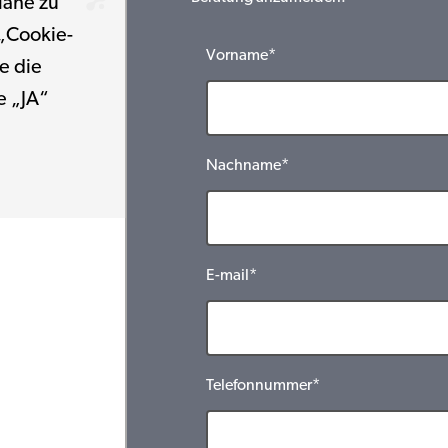
Nähe zu
 „Cookie-
Vorname*
e die
e „JA“
Nachname*
E-mail*
Telefonnummer*