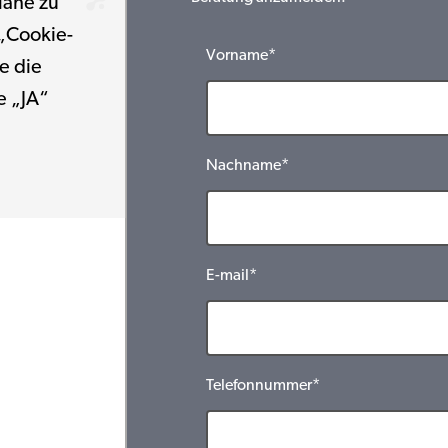
Nähe zu
 „Cookie-
Vorname*
e die
e „JA“
Nachname*
E-mail*
Telefonnummer*