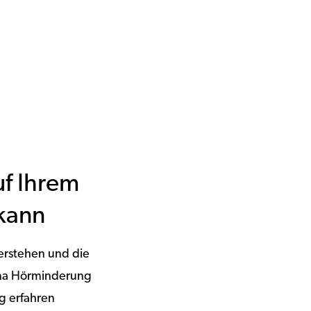
f Ihrem
kann
erstehen und die
hema Hörminderung
g erfahren