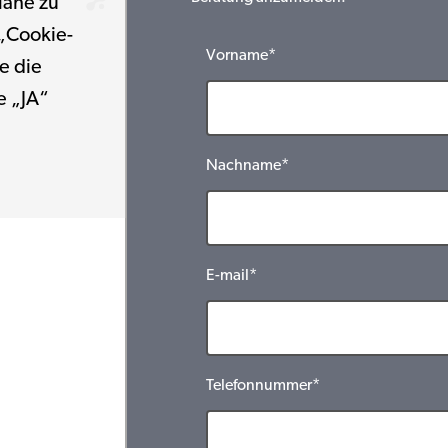
Nähe zu
 „Cookie-
Vorname*
e die
e „JA“
Nachname*
E-mail*
Telefonnummer*