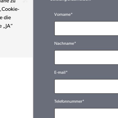
Nähe zu
 „Cookie-
Vorname*
e die
e „JA“
Nachname*
E-mail*
Telefonnummer*