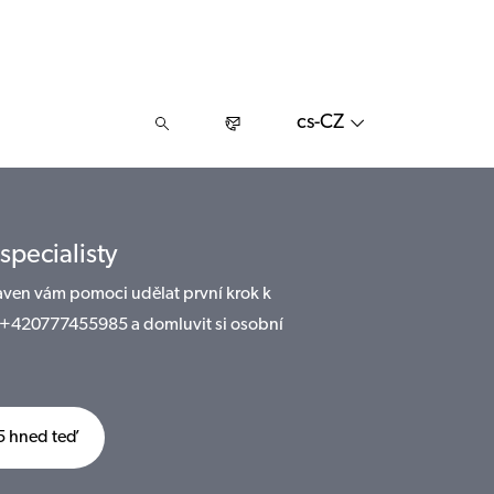
cs-CZ
specialisty
raven vám pomoci udělat první krok k
lo +420777455985 a domluvit si osobní
5 hned teď