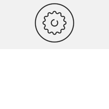
Péče o sluchadla
Další odborníci na péči o sluch v
této oblasti
MUDr. Bouřová Alena
2.5 km
(Nemocnice Na