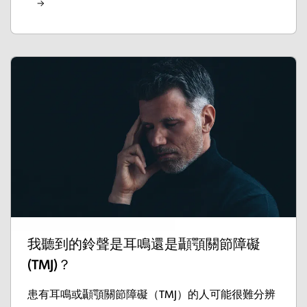
我聽到的鈴聲是耳鳴還是顳顎關節障礙
(TMJ)？
患有耳鳴或顳顎關節障礙（TMJ）的人可能很難分辨