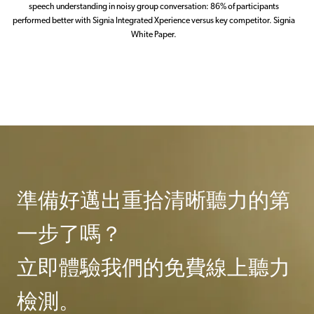
speech understanding in noisy group conversation: 86% of participants
performed better with Signia Integrated Xperience versus key competitor. Signia
White Paper.
準備好邁出重拾清晰聽力的第
一步了嗎？
立即體驗我們的免費線上聽力
檢測。