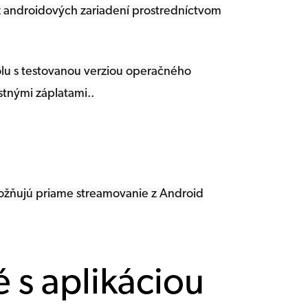
 z androidových zariadení prostredníctvom
polu s testovanou verziou operačného
stnými záplatami.
.
možňujú priame streamovanie z Android
 s aplikáciou