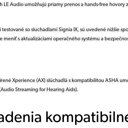
oth LE Audio umožňujú priamy prenos a hands-free hovory
li testované so sluchadlami Signia IX, sú uvedené nižšie s
ôže meniť s aktualizáciami operačného systému a bezpečno
šírené Xperience (AX) slúchadlá s kompatibilitou ASHA u
Audio Streaming for Hearing Aids).
adenia kompatibilné