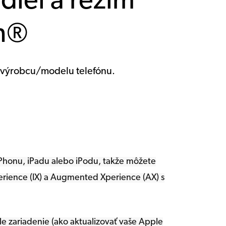
diel a režim
th®
d výrobcu/modelu telefónu.
iPhonu, iPadu alebo iPodu, takže môžete
perience (IX) a Augmented Xperience (AX) s
le zariadenie (ako aktualizovať vaše Apple