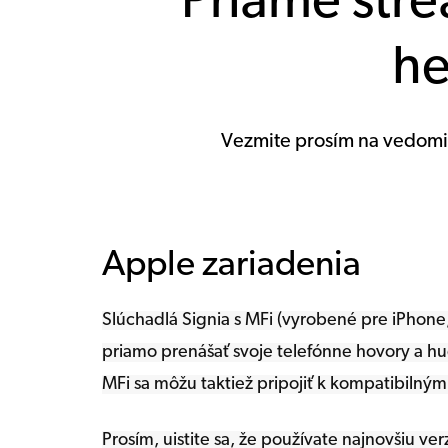
Priame stre
he
Vezmite prosím na vedomie
Apple zariadenia
Slúchadlá Signia s MFi (vyrobené pre iPhone
priamo prenášať svoje telefónne hovory a hu
MFi sa môžu taktiež pripojiť k kompatibilný
Prosím, uistite sa, že používate najnovšiu v