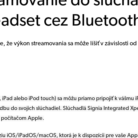
amovanie do slucha
adset cez Bluetoo
, že výkon streamovania sa môže líšiť v závislosti o
, iPad alebo iPod touch) sa môžu priamo pripojiť k vášmu 
dbu do svojich slúchadiel. Slúchadlá Signia Integrated X
m počítačom Apple.
erziu iOS/iPadOS/macOS, ktorá je k dispozícii pre vaše App