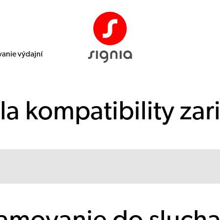
anie výdajní
la kompatibility zar