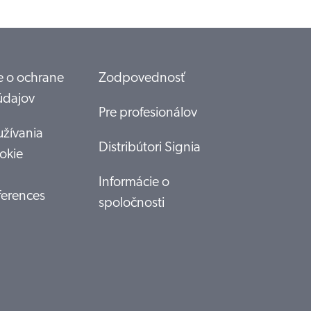
 o ochrane
Zodpovednosť
údajov
Pre profesionálov
žívania
Distribútori Signia
okie
Informácie o
ferences
spoločnosti