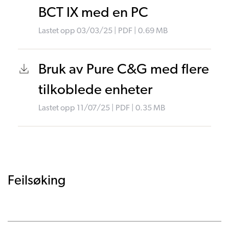
BCT IX med en PC
Lastet opp
03/03/25
|
PDF
| 0.69
MB
Bruk av Pure C&G med flere
tilkoblede enheter
Lastet opp
11/07/25
|
PDF
| 0.35
MB
Feilsøking