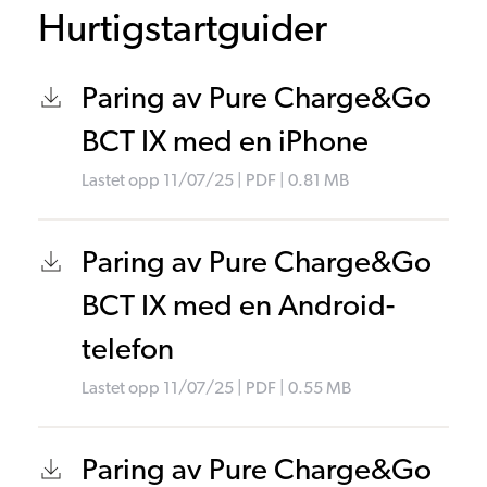
Hurtigstartguider
Paring av Pure Charge&Go
BCT IX med en iPhone
Lastet opp
11/07/25
|
PDF
| 0.81
MB
Paring av Pure Charge&Go
BCT IX med en Android-
telefon
Lastet opp
11/07/25
|
PDF
| 0.55
MB
Paring av Pure Charge&Go