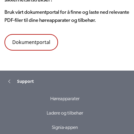
sikkerhetsinstrukser?
Bruk
vårt
dokumentportal
for å
finne
og
laste
ned
relevante
PDF-filer
til
dine
høreapparater
og
tilbehør
.
Dokumentportal
Support
Høreapparater
Ladere og tilbehør
Signia-appen