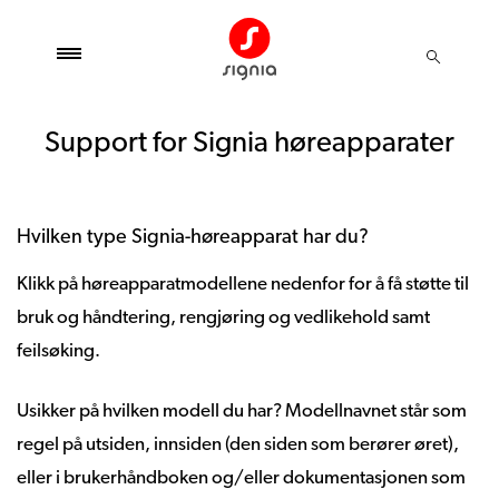
Support for Signia høreapparater
Hvilken type Signia-høreapparat har du?
Klikk
på
høreapparatmodellene
nedenfor
for å
få
støtte
til
bruk
og
håndtering
,
rengjøring
og
vedlikehold
samt
feilsøking
.
Usikker
på
hvilken
modell
du
har
?
Modellnavnet
står
som
regel
på
utsiden
,
innsiden
(den
siden
som
berører
øret
),
eller
i
brukerhåndboken
og
/
eller
dokumentasjonen
som