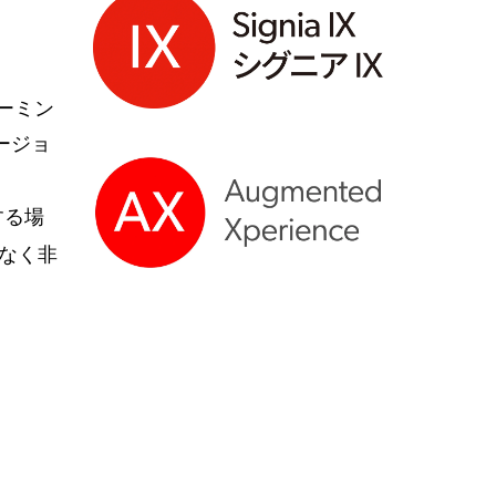
トリーミン
バージョ
する場
なく非