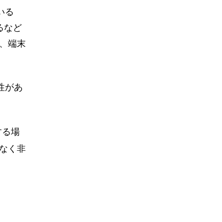
ている
るなど
は、端末
換性があ
する場
なく非