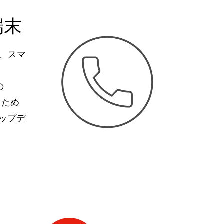
端末
、スマ
の
るため
アップデ