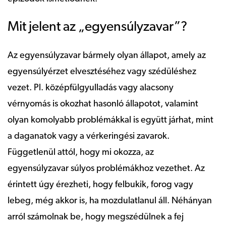
Mit jelent az „egyensúlyzavar”?
Az egyensúlyzavar bármely olyan állapot, amely az
egyensúlyérzet elvesztéséhez vagy szédüléshez
vezet. Pl. középfülgyulladás vagy alacsony
vérnyomás is okozhat hasonló állapotot, valamint
olyan komolyabb problémákkal is együtt járhat, mint
a daganatok vagy a vérkeringési zavarok.
Függetlenül attól, hogy mi okozza, az
egyensúlyzavar súlyos problémákhoz vezethet. Az
érintett úgy érezheti, hogy felbukik, forog vagy
lebeg, még akkor is, ha mozdulatlanul áll. Néhányan
arról számolnak be, hogy megszédülnek a fej