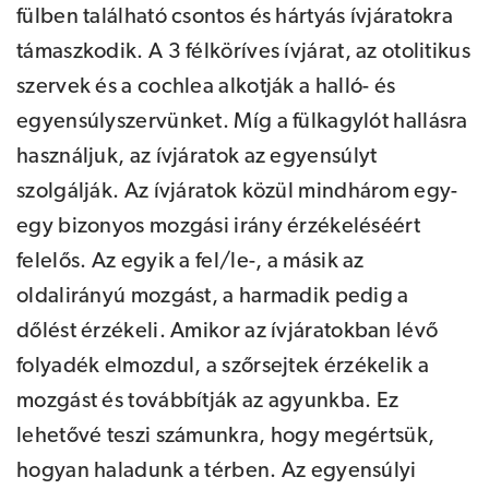
fülben található csontos és hártyás ívjáratokra
támaszkodik. A 3 félköríves ívjárat, az otolitikus
szervek és a cochlea alkotják a halló- és
egyensúlyszervünket. Míg a fülkagylót hallásra
használjuk, az ívjáratok az egyensúlyt
szolgálják. Az ívjáratok közül mindhárom egy-
egy bizonyos mozgási irány érzékeléséért
felelős. Az egyik a fel/le-, a másik az
oldalirányú mozgást, a harmadik pedig a
dőlést érzékeli. Amikor az ívjáratokban lévő
folyadék elmozdul, a szőrsejtek érzékelik a
mozgást és továbbítják az agyunkba. Ez
lehetővé teszi számunkra, hogy megértsük,
hogyan haladunk a térben. Az egyensúlyi