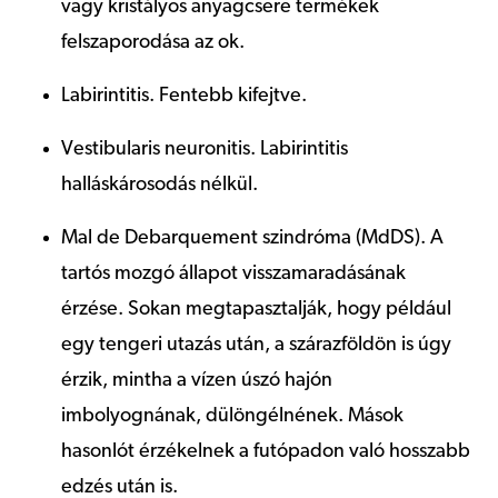
vagy kristályos anyagcsere termékek
felszaporodása az ok.
Labirintitis. Fentebb kifejtve.
Vestibularis neuronitis. Labirintitis
halláskárosodás nélkül.
Mal de Debarquement szindróma (MdDS). A
tartós mozgó állapot visszamaradásának
érzése. Sokan megtapasztalják, hogy például
egy tengeri utazás után, a szárazföldön is úgy
érzik, mintha a vízen úszó hajón
imbolyognának, dülöngélnének. Mások
hasonlót érzékelnek a futópadon való hosszabb
edzés után is.