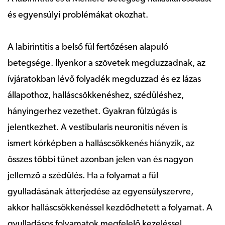
és egyensúlyi problémákat okozhat.
A labirintitis a belső fül fertőzésen alapuló
betegsége. Ilyenkor a szövetek megduzzadnak, az
ívjáratokban lévő folyadék megduzzad és ez lázas
állapothoz, halláscsökkenéshez, szédüléshez,
hányingerhez vezethet. Gyakran fülzúgás is
jelentkezhet. A vestibularis neuronitis néven is
ismert kórképben a halláscsökkenés hiányzik, az
összes többi tünet azonban jelen van és nagyon
jellemző a szédülés. Ha a folyamat a fül
gyulladásának átterjedése az egyensúlyszervre,
akkor halláscsökkenéssel kezdődhetett a folyamat. A
gyulladásos folyamatok megfelelő kezeléssel