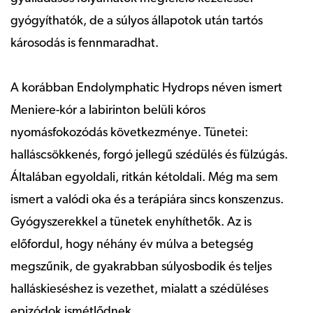
gyógyíthatók, de a súlyos állapotok után tartós
károsodás is fennmaradhat.
A korábban Endolymphatic Hydrops néven ismert
Meniere-kór a labirinton belüli kóros
nyomásfokozódás következménye. Tünetei:
halláscsökkenés, forgó jellegű szédülés és fülzúgás.
Általában egyoldali, ritkán kétoldali. Még ma sem
ismert a valódi oka és a terápiára sincs konszenzus.
Gyógyszerekkel a tünetek enyhíthetők. Az is
előfordul, hogy néhány év múlva a betegség
megszűnik, de gyakrabban súlyosbodik és teljes
halláskieséshez is vezethet, mialatt a szédüléses
epizódok ismétlődnek.