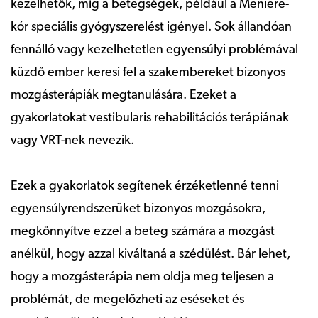
kezelhetők, míg a betegségek, például a Meniere-
kór speciális gyógyszerelést igényel. Sok állandóan
fennálló vagy kezelhetetlen egyensúlyi problémával
küzdő ember keresi fel a szakembereket bizonyos
mozgásterápiák megtanulására. Ezeket a
gyakorlatokat vestibularis rehabilitációs terápiának
vagy VRT-nek nevezik.
Ezek a gyakorlatok segítenek érzéketlenné tenni
egyensúlyrendszerüket bizonyos mozgásokra,
megkönnyítve ezzel a beteg számára a mozgást
anélkül, hogy azzal kiváltaná a szédülést. Bár lehet,
hogy a mozgásterápia nem oldja meg teljesen a
problémát, de megelőzheti az eséseket és