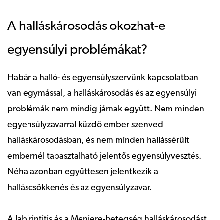
A halláskárosodás okozhat-e
egyensúlyi problémákat?
Habár a halló- és egyensúlyszervünk kapcsolatban
van egymással, a halláskárosodás és az egyensúlyi
problémák nem mindig járnak együtt. Nem minden
egyensúlyzavarral küzdő ember szenved
halláskárosodásban, és nem minden hallássérült
embernél tapasztalható jelentős egyensúlyvesztés.
Néha azonban együttesen jelentkezik a
halláscsökkenés és az egyensúlyzavar.
A labirintitis és a Meniere-betegség halláskárosodást