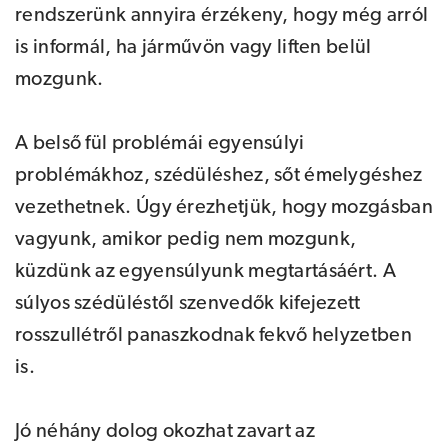
rendszerünk annyira érzékeny, hogy még arról
is informál, ha járművön vagy liften belül
mozgunk.
A belső fül problémái egyensúlyi
problémákhoz, szédüléshez, sőt émelygéshez
vezethetnek. Úgy érezhetjük, hogy mozgásban
vagyunk, amikor pedig nem mozgunk,
küzdünk az egyensúlyunk megtartásáért. A
súlyos szédüléstől szenvedők kifejezett
rosszullétről panaszkodnak fekvő helyzetben
is.
Jó néhány dolog okozhat zavart az