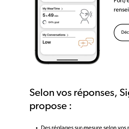
Port) 
rensei
Déc
Selon vos réponses, Si
propose :
Des réglages sur-mesure selon vos