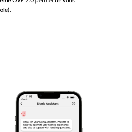
système OVP 2.0 permet de vous
ole).