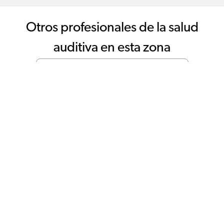
Otros profesionales de la salud
auditiva en esta zona
Aude Centro Auditivo
11.1 km
(MALAGA)
Av. De Los Guindos 29
Local 14
+34 951 73 32 88
Audiosalud Barbarela
12.2 km
(MALAGA)