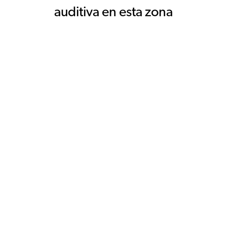
auditiva en esta zona
Centro Europeo de la
1.1 km
Audicion (MADRID)
C General Martinez
Campos, 2º, 1ºC
Manolito Gafitas
1.4 km
(MADRID)
C De Gonzalo De
Cordoba, 20 Loc Dcha