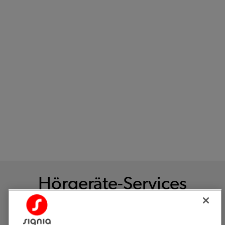
Dank ihrer Erfahrung mit der Anpassung von Signia
Hörgeräten können die ExpertInnen bei Richter
Hörberatung AG Ihnen Optionen empfehlen, die Ihren
individuellen Bedürfnissen und Ihrem Alltag entsprechen.
Das Ziel ist einfach: Ihnen zu helfen, wieder brillant und
selbstbewusst zu hören.
Hörgeräte-Services