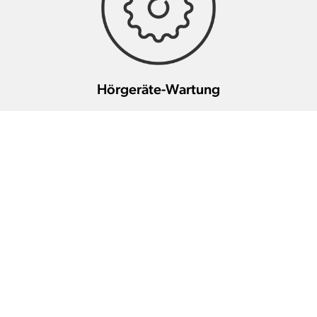
Hörgeräte-Wartung
Weitere HörakustikerInnen in
dieser Gegend
Fielmann AG Biel
0 km
(0565) (Biel/Bienne)
Nidaugasse 14