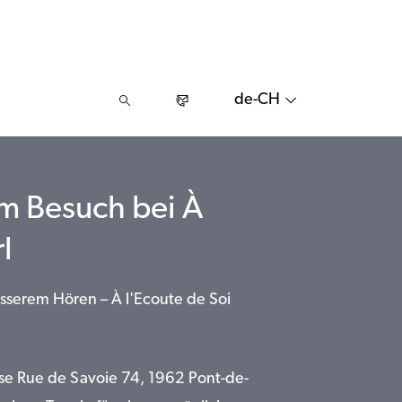
de-CH
em Besuch bei À
l
esserem Hören – À l'Ecoute de Soi
se Rue de Savoie 74, 1962 Pont-de-