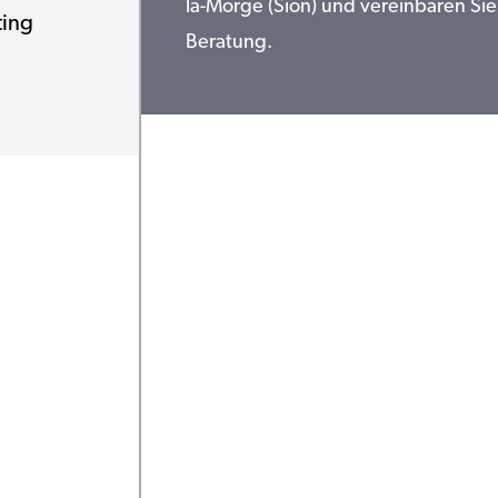
la-Morge (Sion) und vereinbaren Sie
ting
Beratung.