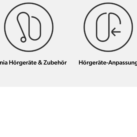
nia Hörgeräte & Zubehör
Hörgeräte-Anpassun
itere HörakustikerInnen in dieser Geg