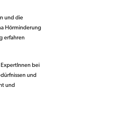
en und die
hema Hörminderung
g erfahren
 ExpertInnen bei
edürfnissen und
ant und