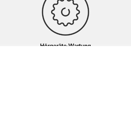
Hörgeräte-Wartung
Weitere HörakustikerInnen in
dieser Gegend
Hörberatung
4.2 km
Düdingen AG
Hauptstrasse 8