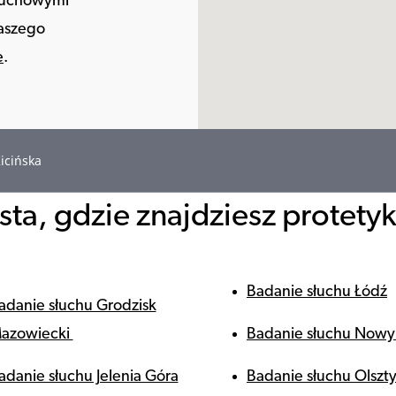
słuchowymi
naszego
e
.
icińska
ta, gdzie znajdziesz protety
Badanie słuchu Łódź
adanie słuchu Grodzisk
azowiecki
Badanie słuchu Nowy
adanie słuchu Jelenia Góra
Badanie słuchu Olszt