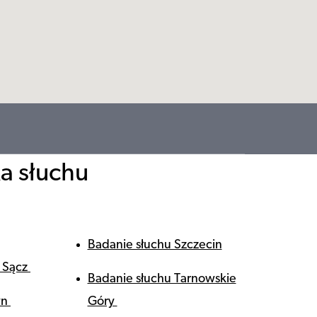
ka słuchu
Badanie słuchu Szczecin
 Sącz
Badanie słuchu Tarnowskie
yn
Góry