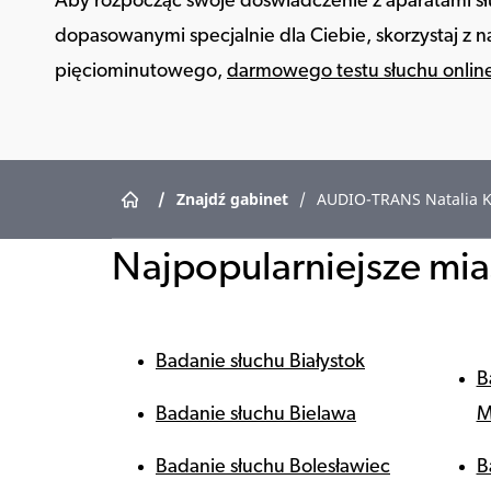
Aby rozpocząć swoje doświadczenie z aparatami 
dopasowanymi specjalnie dla Ciebie, skorzystaj z 
pięciominutowego,
darmowego testu słuchu onlin
/
Znajdź gabinet
/
AUDIO-TRANS Natalia K
Najpopularniejsze mias
Badanie słuchu Białystok
B
Badanie słuchu Bielawa
M
Badanie słuchu Bolesławiec
B