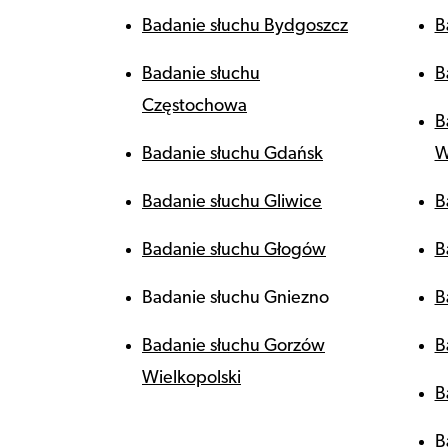
Badanie słuchu Bydgoszcz
B
Badanie słuchu
B
Częstochowa
B
Badanie słuchu Gdańsk
W
Badanie słuchu Gliwice
B
Badanie słuchu Głogów
B
Badanie słuchu Gniezno
B
Badanie słuchu Gorzów
B
Wielkopolski
B
B