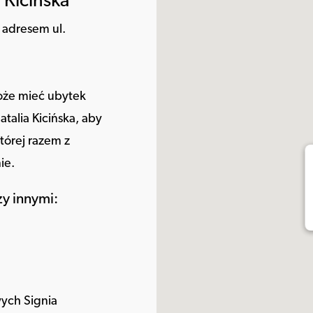
Kicińska
 adresem ul.
 może mieć ubytek
talia Kicińska, aby
tórej razem z
ie.
y innymi:
ych Signia