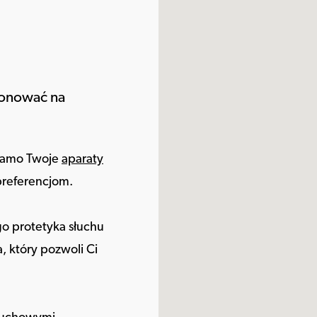
jonować na
k samo Twoje
aparaty
referencjom.
 protetyka słuchu
 który pozwoli Ci