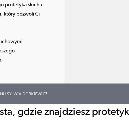
 protetyka słuchu
 który pozwoli Ci
słuchowymi
naszego
e
.
HU SYLWIA DOBKIEWICZ
ta, gdzie znajdziesz protety