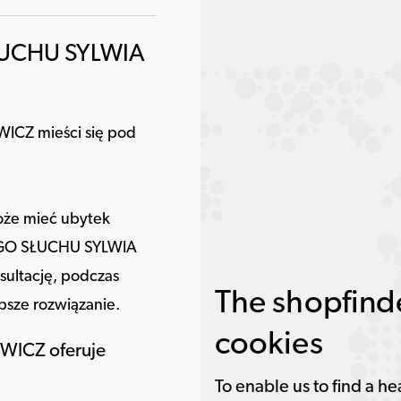
ŁUCHU SYLWIA
CZ mieści się pod
 może mieć ubytek
REGO SŁUCHU SYLWIA
ultację, podczas
The shopfinde
epsze rozwiązanie.
cookies
ICZ oferuje
To enable us to find a he