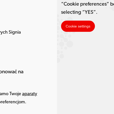
“Cookie preferences” b
selecting “YES”.
Cookie settings
ych Signia
jonować na
k samo Twoje
aparaty
referencjom.