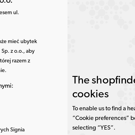
o.o.
resem ul.
 może mieć ubytek
Sp. z o.o., aby
tórej razem z
ie.
The shopfinde
nymi:
cookies
To enable us to find a he
“Cookie preferences” b
selecting “YES”.
ych Signia