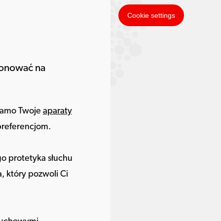
Cookie settings
jonować na
k samo Twoje
aparaty
referencjom.
 protetyka słuchu
 który pozwoli Ci