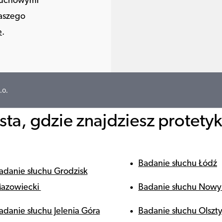
słuchowymi
naszego
e
.
.o.
ta, gdzie znajdziesz protety
Badanie słuchu Łódź
adanie słuchu Grodzisk
azowiecki
Badanie słuchu Nowy
adanie słuchu Jelenia Góra
Badanie słuchu Olszt