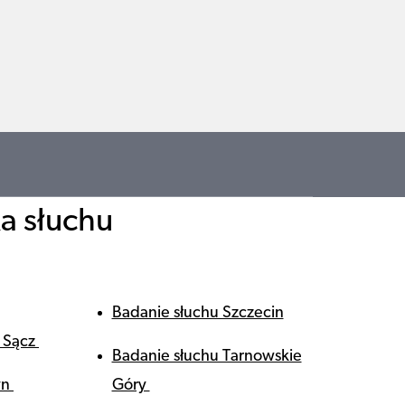
ka słuchu
Badanie słuchu Szczecin
 Sącz
Badanie słuchu Tarnowskie
yn
Góry