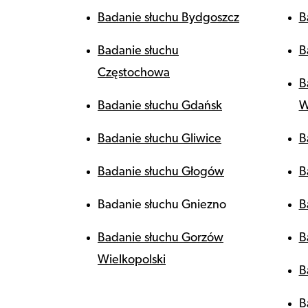
Badanie słuchu Bydgoszcz
B
Badanie słuchu
B
Częstochowa
B
Badanie słuchu Gdańsk
W
Badanie słuchu Gliwice
B
Badanie słuchu Głogów
B
Badanie słuchu Gniezno
B
Badanie słuchu Gorzów
B
Wielkopolski
B
B