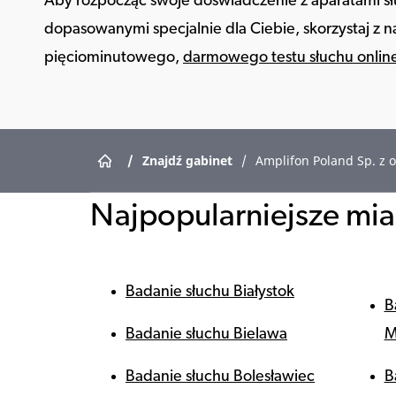
Aby rozpocząć swoje doświadczenie z aparatami 
dopasowanymi specjalnie dla Ciebie, skorzystaj z 
pięciominutowego,
darmowego testu słuchu onlin
/
Znajdź gabinet
/
Amplifon Poland Sp. z o
Najpopularniejsze mias
Badanie słuchu Białystok
B
Badanie słuchu Bielawa
M
Badanie słuchu Bolesławiec
B