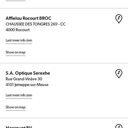
Afflelou Rocourt 8ROC
CHAUSSEE DES TONGRES 269 - CC
4000 Rocourt
Laat meer info zien
Show on map
S.A. Optique Serexhe
Rue Grand-Vinâve 30
4101 Jemeppe-sur-Meuse
Laat meer info zien
Show on map
Hoorpunt BV