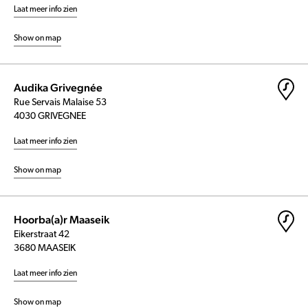
Laat meer info zien
Show on map
Audika Grivegnée
Rue Servais Malaise 53
4030 GRIVEGNEE
Laat meer info zien
Show on map
Hoorba(a)r Maaseik
Eikerstraat 42
3680 MAASEIK
Laat meer info zien
Show on map