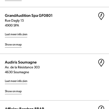
GrandAudition Spa GF0801
Rue Dagly 15
4900 SPA
Laat meer info zien
Show on map
Audiris Soumagne
Av. de la Résistance 303
4630 Soumagne
Laat meer info zien
Show on map
Afflelou Barchon 8BAR