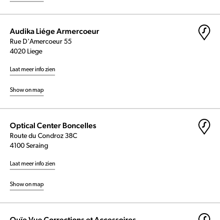
Audika Liége Armercoeur
Rue D'Amercoeur 55
4020 Liege
Laat meer info zien
Show on map
Optical Center Boncelles
Route du Condroz 38C
4100 Seraing
Laat meer info zien
Show on map
Ouïe Vue Corrections et Accessoires